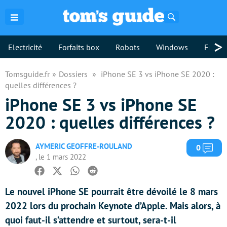
Rechercher
>
Electricité
Forfaits box
Robots
Windows
Freebo
Tomsguide.fr
Dossiers
iPhone SE 3 vs iPhone SE 2020 :
quelles différences ?
iPhone SE 3 vs iPhone SE
2020 : quelles différences ?
AYMERIC GEOFFRE-ROULAND
Com
0
, le 1 mars 2022
Facebook
Twitter
Whatsapp
Reddit
Le nouvel iPhone SE pourrait être dévoilé le 8 mars
2022 lors du prochain Keynote d’Apple. Mais alors, à
quoi faut-il s’attendre et surtout, sera-t-il