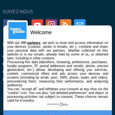
SUIVEZ-NOUS
Facebook
Twitter
Youtube
Instagram
RSS
Newsletter
Welcome
With our 488
partners
, we wish to store and access information on
ENTREPRISE
À PROPOS
your devices (cookies, pixels in emails, etc.), combine and share
your personal data with our partners, whether collected on this
website or in our emails, already held by some of us, or obtained
Qui sommes nous
La rédaction
later, including in other contexts.
Processing this data (identifiers, browsing, preferences, purchases,
Mentions légales et CGU
Contact
loyalty programs, IP, postal addresses and emails, phone, precise
geolocation, etc.) allows developing and offering you services,
Confidentialité et Cookies
content, commercial offers and ads across your devices and
screens (including by email, post, SMS, phone, audio, and video),
Préférences cookies
personalising them, measuring their performance, and analysing
audiences.
You can "accept all" and withdraw your consent at any time via the
"cookie" icon
. You can also "set detailed preferences" and object to
processing activities not subject to consent. These choices remain
valid for 6 months.
powered by
© 2026 Galaxie Media Tous droits réservés