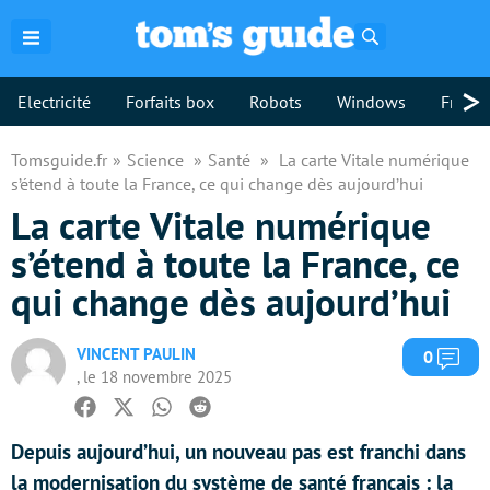
Rechercher
>
Electricité
Forfaits box
Robots
Windows
Freebo
Tomsguide.fr
Science
Santé
La carte Vitale numérique
s’étend à toute la France, ce qui change dès aujourd’hui
La carte Vitale numérique
s’étend à toute la France, ce
qui change dès aujourd’hui
VINCENT PAULIN
Com
0
, le 18 novembre 2025
Facebook
Twitter
Whatsapp
Reddit
Depuis aujourd’hui, un nouveau pas est franchi dans
la modernisation du système de santé français : la