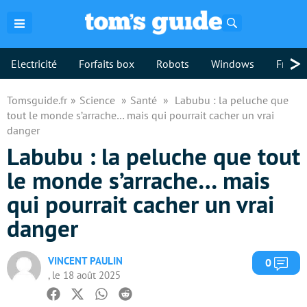
Rechercher
>
Electricité
Forfaits box
Robots
Windows
Freebo
Tomsguide.fr
Science
Santé
Labubu : la peluche que
tout le monde s’arrache… mais qui pourrait cacher un vrai
danger
Labubu : la peluche que tout
le monde s’arrache… mais
qui pourrait cacher un vrai
danger
VINCENT PAULIN
Com
0
, le 18 août 2025
Facebook
Twitter
Whatsapp
Reddit