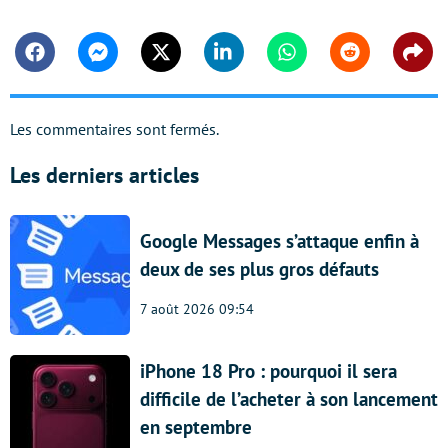
Facebook
Messenger
Twitter
Linkedin
Whatsapp
Reddit
Shar
Les commentaires sont fermés.
Les derniers articles
Google Messages s’attaque enfin à
deux de ses plus gros défauts
7 août 2026 09:54
iPhone 18 Pro : pourquoi il sera
difficile de l’acheter à son lancement
en septembre