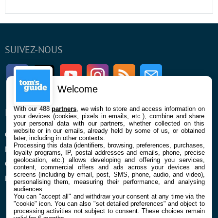
SUIVEZ-NOUS
Facebook
Twitter
Youtube
Instagram
RSS
Newsletter
Welcome
With our 488
partners
, we wish to store and access information on
ENTREPRISE
À PROPOS
your devices (cookies, pixels in emails, etc.), combine and share
your personal data with our partners, whether collected on this
website or in our emails, already held by some of us, or obtained
Qui sommes nous
La rédaction
later, including in other contexts.
Processing this data (identifiers, browsing, preferences, purchases,
Mentions légales et CGU
Contact
loyalty programs, IP, postal addresses and emails, phone, precise
geolocation, etc.) allows developing and offering you services,
Confidentialité et Cookies
content, commercial offers and ads across your devices and
screens (including by email, post, SMS, phone, audio, and video),
Préférences cookies
personalising them, measuring their performance, and analysing
audiences.
You can "accept all" and withdraw your consent at any time via the
"cookie" icon
. You can also "set detailed preferences" and object to
processing activities not subject to consent. These choices remain