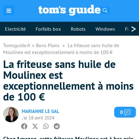
Rechercher
>
Electricité
Forfaits box
Robots
Windows
Freebo
Tomsguide.fr
Bons Plans
La friteuse sans huile de
Moulinex est exceptionnellement à moins de 100 €
La friteuse sans huile de
Moulinex est
exceptionnellement à moins
de 100 €
MARIANNE LE GAL
Com
0
, le 18 avril 2024
Facebook
Twitter
Whatsapp
Reddit