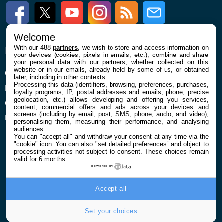
Facebook
Twitter
Youtube
Instagram
RSS
Newsletter
Welcome
With our 488
partners
, we wish to store and access information on
ENTREPRISE
À PROPOS
your devices (cookies, pixels in emails, etc.), combine and share
your personal data with our partners, whether collected on this
website or in our emails, already held by some of us, or obtained
Qui sommes nous
La rédaction
later, including in other contexts.
Processing this data (identifiers, browsing, preferences, purchases,
Mentions légales et CGU
Contact
loyalty programs, IP, postal addresses and emails, phone, precise
geolocation, etc.) allows developing and offering you services,
Confidentialité et Cookies
content, commercial offers and ads across your devices and
screens (including by email, post, SMS, phone, audio, and video),
Préférences cookies
personalising them, measuring their performance, and analysing
audiences.
You can "accept all" and withdraw your consent at any time via the
"cookie" icon
. You can also "set detailed preferences" and object to
processing activities not subject to consent. These choices remain
valid for 6 months.
powered by
© 2026 Galaxie Media Tous droits réservés
Accept all
Set your choices