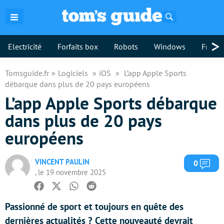
Rechercher
>
Electricité
Forfaits box
Robots
Windows
Freebo
Tomsguide.fr
Logiciels
iOS
L’app Apple Sports
débarque dans plus de 20 pays européens
L’app Apple Sports débarque
dans plus de 20 pays
européens
VINCENT PAULIN
Com
0
, le 19 novembre 2025
Facebook
Twitter
Whatsapp
Reddit
Passionné de sport et toujours en quête des
dernières actualités ? Cette nouveauté devrait