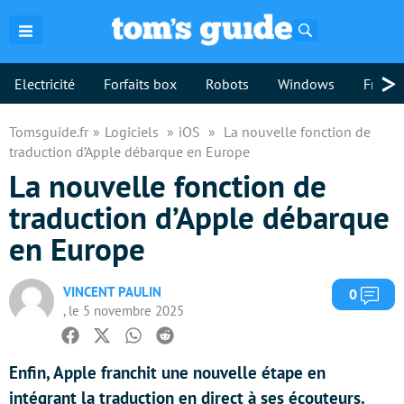
Rechercher
>
Electricité
Forfaits box
Robots
Windows
Freebo
Tomsguide.fr
Logiciels
iOS
La nouvelle fonction de
traduction d’Apple débarque en Europe
La nouvelle fonction de
traduction d’Apple débarque
en Europe
VINCENT PAULIN
Com
0
, le 5 novembre 2025
Facebook
Twitter
Whatsapp
Reddit
Enfin, Apple franchit une nouvelle étape en
intégrant la traduction en direct à ses écouteurs.