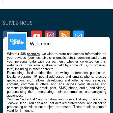
SUIVEZ-NOUS
Facebook
Twitter
Youtube
Instagram
RSS
Newsletter
Welcome
With our 488
partners
, we wish to store and access information on
ENTREPRISE
À PROPOS
your devices (cookies, pixels in emails, etc.), combine and share
your personal data with our partners, whether collected on this
website or in our emails, already held by some of us, or obtained
Qui sommes nous
La rédaction
later, including in other contexts.
Processing this data (identifiers, browsing, preferences, purchases,
Mentions légales et CGU
Contact
loyalty programs, IP, postal addresses and emails, phone, precise
geolocation, etc.) allows developing and offering you services,
Confidentialité et Cookies
content, commercial offers and ads across your devices and
screens (including by email, post, SMS, phone, audio, and video),
Préférences cookies
personalising them, measuring their performance, and analysing
audiences.
You can "accept all" and withdraw your consent at any time via the
"cookie" icon
. You can also "set detailed preferences" and object to
processing activities not subject to consent. These choices remain
valid for 6 months.