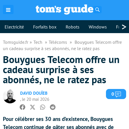
Rechercher
>
Electricité
Forfaits box
Robots
Windows
Freebo
Tomsguide.fr
Tech
Télécoms
Bouygues Telecom offre
un cadeau surprise à ses abonnés, ne le ratez pas
Bouygues Telecom offre un
cadeau surprise à ses
abonnés, ne le ratez pas
DAVID DOUÏEB
Com
0
, le 20 mai 2026
Facebook
Twitter
Whatsapp
Reddit
Pour célébrer ses 30 ans d’existence, Bouygues
Telecom continue de gâter ses abonnés avec de