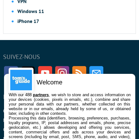
VPN
Windows 11
iPhone 17
SUIVEZ-NOUS
Facebook
Twitter
Youtube
Instagram
RSS
Newsletter
Welcome
With our 488
partners
, we wish to store and access information on
ENTREPRISE
À PROPOS
your devices (cookies, pixels in emails, etc.), combine and share
your personal data with our partners, whether collected on this
website or in our emails, already held by some of us, or obtained
Qui sommes nous
La rédaction
later, including in other contexts.
Processing this data (identifiers, browsing, preferences, purchases,
Mentions légales et CGU
Contact
loyalty programs, IP, postal addresses and emails, phone, precise
geolocation, etc.) allows developing and offering you services,
Confidentialité et Cookies
content, commercial offers and ads across your devices and
screens (including by email, post, SMS, phone, audio, and video),
Préférences cookies