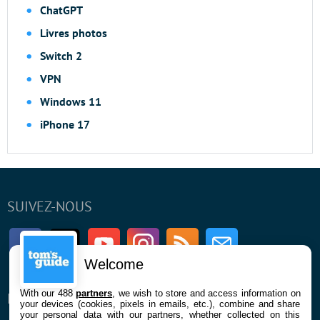
ChatGPT
Livres photos
Switch 2
VPN
Windows 11
iPhone 17
SUIVEZ-NOUS
Facebook
Twitter
Youtube
Instagram
RSS
Newsletter
Welcome
With our 488
partners
, we wish to store and access information on
ENTREPRISE
À PROPOS
your devices (cookies, pixels in emails, etc.), combine and share
your personal data with our partners, whether collected on this