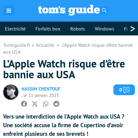
Rechercher
>
Electricité
Forfaits box
Robots
Windows
Freebo
Tomsguide.fr
Actualité
L’Apple Watch risque d’être bannie
aux USA
L’Apple Watch risque d’être
bannie aux USA
NASSIM CHENTOUF
Com
0
, le 11 janvier 2023
Facebook
Twitter
Whatsapp
Reddit
Vers une interdiction de l’Apple Watch aux USA ?
Une société accuse la firme de Cupertino d’avoir
enfreint plusieurs de ses brevets !