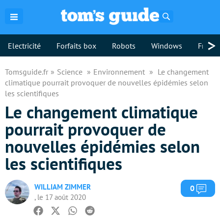
Rechercher
>
Electricité
Forfaits box
Robots
Windows
Freebo
Tomsguide.fr
Science
Environnement
Le changement
climatique pourrait provoquer de nouvelles épidémies selon
les scientifiques
Le changement climatique
pourrait provoquer de
nouvelles épidémies selon
les scientifiques
WILLIAM ZIMMER
Com
0
, le 17 août 2020
Facebook
Twitter
Whatsapp
Reddit