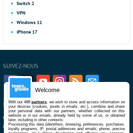
Switch 2
VPN
Windows 11
iPhone 17
SUIVEZ-NOUS
Facebook
Twitter
Youtube
Instagram
RSS
Newsletter
Welcome
With our 488
partners
, we wish to store and access information on
ENTREPRISE
À PROPOS
your devices (cookies, pixels in emails, etc.), combine and share
your personal data with our partners, whether collected on this
website or in our emails, already held by some of us, or obtained
Qui sommes nous
La rédaction
later, including in other contexts.
Processing this data (identifiers, browsing, preferences, purchases,
Mentions légales et CGU
Contact
loyalty programs, IP, postal addresses and emails, phone, precise