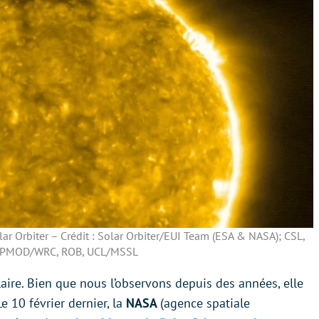
ar Orbiter – Crédit : Solar Orbiter/EUI Team (ESA & NASA); CSL,
, PMOD/WRC, ROB, UCL/MSSL
olaire. Bien que nous l’observons depuis des années, elle
e 10 février dernier, la
NASA
(agence spatiale