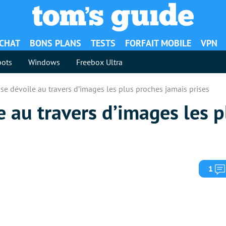
ACHAT
BONS PLANS
TESTS
FORFAIT MOBILE
VPN
ots
Windows
Freebox Ultra
 se dévoile au travers d’images les plus proches jamais prises
le au travers d’images les 
1