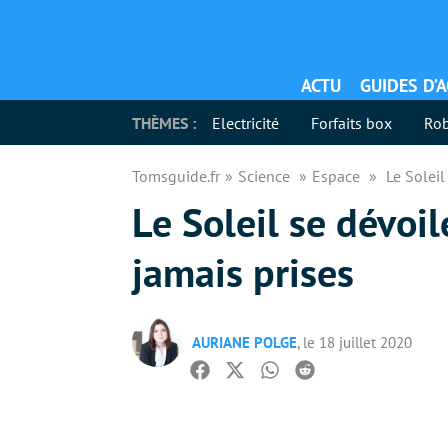
ACTU
GUIDES D’
THÈMES :
Electricité
Forfaits box
Rob
Tomsguide.fr
Science
Espace
Le Soleil
Le Soleil se dévoi
jamais prises
AURIANE POLGE
, le 18 juillet 2020
Facebook
Twitter
Whatsapp
Reddit