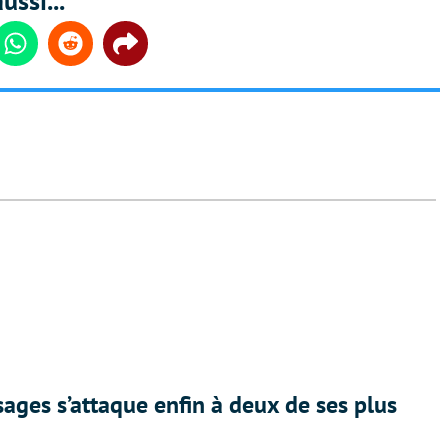
ussi...
din
Whatsapp
Reddit
Share
ges s’attaque enfin à deux de ses plus