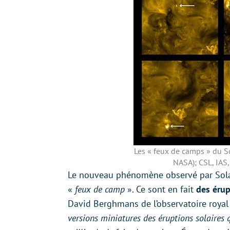
Les « feux de camps » du So
NASA); CSL, IA
Le nouveau phénomène observé par Solar 
«
feux de camp
». Ce sont en fait
des érup
David Berghmans de l’observatoire roya
versions miniatures des éruptions solaires 