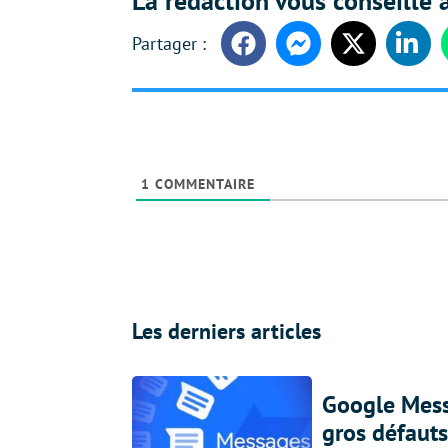
La rédaction vous conseille a
Facebook
Messenger
Twitter
Linke
1
COMMENTAIRE
Les derniers articles
Google Messa
gros défauts