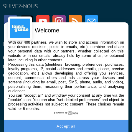
SUIVEZ-NOUS
Facebook
Twitter
Youtube
Instagram
RSS
Newsletter
Welcome
With our 488
partners
, we wish to store and access information on
ENTREPRISE
À PROPOS
your devices (cookies, pixels in emails, etc.), combine and share
your personal data with our partners, whether collected on this
website or in our emails, already held by some of us, or obtained
Qui sommes nous
La rédaction
later, including in other contexts.
Processing this data (identifiers, browsing, preferences, purchases,
Mentions légales et CGU
Contact
loyalty programs, IP, postal addresses and emails, phone, precise
geolocation, etc.) allows developing and offering you services,
Confidentialité et Cookies
content, commercial offers and ads across your devices and
screens (including by email, post, SMS, phone, audio, and video),
Préférences cookies
personalising them, measuring their performance, and analysing
audiences.
You can "accept all" and withdraw your consent at any time via the
"cookie" icon
. You can also "set detailed preferences" and object to
processing activities not subject to consent. These choices remain
valid for 6 months.
powered by
© 2026 Galaxie Media Tous droits réservés
Accept all