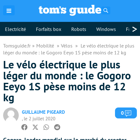
Rechercher
>
Electricité
Forfaits box
Robots
Windows
Freebo
Tomsguide.fr
Mobilité
Vélos
Le vélo électrique le plus
léger du monde : le Gogoro Eeyo 1S pèse moins de 12 kg
Le vélo électrique le plus
léger du monde : le Gogoro
Eeyo 1S pèse moins de 12
kg
GUILLAUME PIGEARD
Com
0
, le 2 juillet 2020
Facebook
Twitter
Whatsapp
Reddit