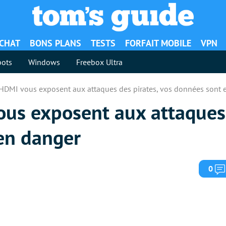
ACHAT
BONS PLANS
TESTS
FORFAIT MOBILE
VPN
ots
Windows
Freebox Ultra
 HDMI vous exposent aux attaques des pirates, vos données sont 
ous exposent aux attaques 
en danger
0