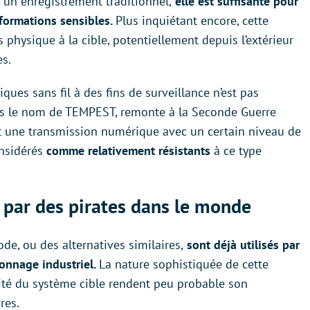
à un enregistrement traditionnel,
elle est suffisante pour
nformations sensibles.
Plus inquiétant encore, cette
s physique à la cible, potentiellement depuis l’extérieur
es.
ques sans fil à des fins de surveillance n’est pas
ous le nom de TEMPEST, remonte à la Seconde Guerre
nt une transmission numérique avec un certain niveau de
onsidérés
comme relativement résistants
à ce type
 par des pirates dans le monde
de, ou des alternatives similaires,
sont déjà utilisés par
ionnage industriel.
La nature sophistiquée de cette
mité du système cible rendent peu probable son
res.