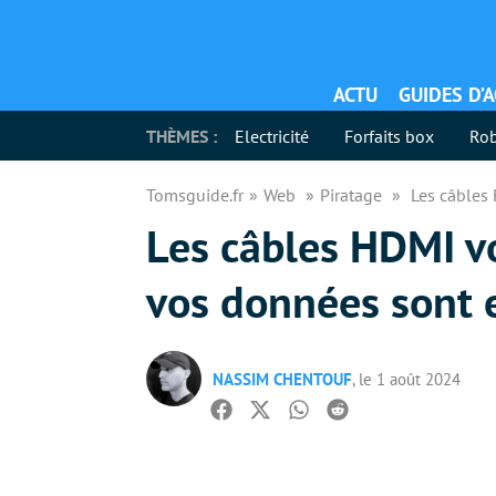
ACTU
GUIDES D’
THÈMES :
Electricité
Forfaits box
Rob
Tomsguide.fr
Web
Piratage
Les câbles
Les câbles HDMI v
vos données sont 
NASSIM CHENTOUF
, le 1 août 2024
Facebook
Twitter
Whatsapp
Reddit