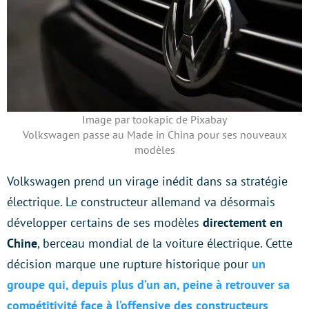
Image par tookapic de Pixabay
Volkswagen passe au Made in China pour ses nouveaux
modèles
Volkswagen prend un virage inédit dans sa stratégie
électrique. Le constructeur allemand va désormais
développer certains de ses modèles
directement en
Chine
, berceau mondial de la voiture électrique. Cette
décision marque une rupture historique pour
un
groupe qui, depuis plus d’un an, peine à retrouver sa
compétitivité face à l’offensive des constructeurs