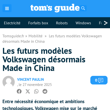
Rechercher
>
Electricité
Forfaits box
Robots
Windows
Freebo
Tomsguide.fr
Mobilité
Les futurs modèles Volkswagen
désormais Made in China
Les futurs modèles
Volkswagen désormais
Made in China
VINCENT PAULIN
Com
0
, le 27 novembre 2025
Facebook
Twitter
Whatsapp
Reddit
Entre nécessité économique et ambitions
technologiques, Volkswagen mise sur le marché