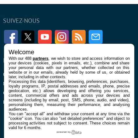
SUIVEZ-NOUS
Facebook
Twitter
Youtube
Instagram
RSS
Newsletter
Welcome
With our 488
partners
, we wish to store and access information on
ENTREPRISE
À PROPOS
your devices (cookies, pixels in emails, etc.), combine and share
your personal data with our partners, whether collected on this
website or in our emails, already held by some of us, or obtained
Qui sommes nous
La rédaction
later, including in other contexts.
Processing this data (identifiers, browsing, preferences, purchases,
Mentions légales et CGU
Contact
loyalty programs, IP, postal addresses and emails, phone, precise
geolocation, etc.) allows developing and offering you services,
Confidentialité et Cookies
content, commercial offers and ads across your devices and
screens (including by email, post, SMS, phone, audio, and video),
Préférences cookies
personalising them, measuring their performance, and analysing
audiences.
You can "accept all" and withdraw your consent at any time via the
"cookie" icon
. You can also "set detailed preferences" and object to
processing activities not subject to consent. These choices remain
valid for 6 months.
powered by