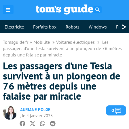
Rechercher
>
Electricité
Forfaits box
Robots
Windows
Freebo
Tomsguide.fr
Mobilité
Voitures électriques
Les
passagers d’une Tesla survivent à un plongeon de 76 mètres
depuis une falaise par miracle
Les passagers d’une Tesla
survivent à un plongeon de
76 mètres depuis une
falaise par miracle
AURIANE POLGE
Com
0
, le 4 janvier 2023
Facebook
Twitter
Whatsapp
Reddit