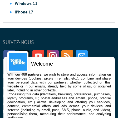
Windows 11
iPhone 17
SUIVEZ-NOUS
Facebook
Twitter
Youtube
Instagram
RSS
Newsletter
Welcome
With our 488
partners
, we wish to store and access information on
ENTREPRISE
À PROPOS
your devices (cookies, pixels in emails, etc.), combine and share
your personal data with our partners, whether collected on this
website or in our emails, already held by some of us, or obtained
Qui sommes nous
La rédaction
later, including in other contexts.
Processing this data (identifiers, browsing, preferences, purchases,
Mentions légales et CGU
Contact
loyalty programs, IP, postal addresses and emails, phone, precise
geolocation, etc.) allows developing and offering you services,
Confidentialité et Cookies
content, commercial offers and ads across your devices and
screens (including by email, post, SMS, phone, audio, and video),
Préférences cookies
personalising them, measuring their performance, and analysing
audiences.