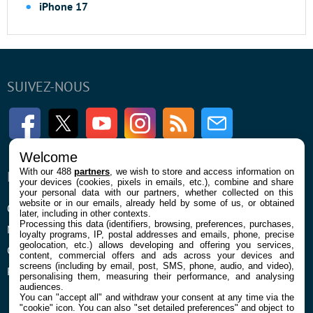
iPhone 17
SUIVEZ-NOUS
Facebook
Twitter
Youtube
Instagram
RSS
Newsletter
Welcome
With our 488
partners
, we wish to store and access information on
ENTREPRISE
À PROPOS
your devices (cookies, pixels in emails, etc.), combine and share
your personal data with our partners, whether collected on this
website or in our emails, already held by some of us, or obtained
Qui sommes nous
La rédaction
later, including in other contexts.
Processing this data (identifiers, browsing, preferences, purchases,
Mentions légales et CGU
Contact
loyalty programs, IP, postal addresses and emails, phone, precise
geolocation, etc.) allows developing and offering you services,
Confidentialité et Cookies
content, commercial offers and ads across your devices and
screens (including by email, post, SMS, phone, audio, and video),
Préférences cookies
personalising them, measuring their performance, and analysing
audiences.
You can "accept all" and withdraw your consent at any time via the
"cookie" icon
. You can also "set detailed preferences" and object to