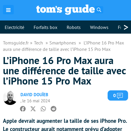
Rechercher
>
Electricité
Forfaits box
Robots
Windows
Freebo
Tomsguide.fr
Tech
Smartphones
L’iPhone 16 Pro Max
aura une différence de taille avec l’iPhone 15 Pro Max
L’iPhone 16 Pro Max aura
une différence de taille avec
l’iPhone 15 Pro Max
DAVID DOUÏEB
Com
0
, le 16 mai 2024
Facebook
Twitter
Whatsapp
Reddit
Apple devrait augmenter la taille de ses iPhone Pro.
Le constructeur aurait notamment prévu d’adopter