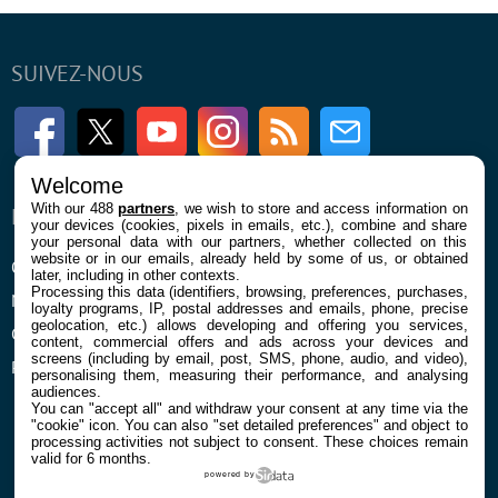
SUIVEZ-NOUS
Facebook
Twitter
Youtube
Instagram
RSS
Newsletter
Welcome
With our 488
partners
, we wish to store and access information on
ENTREPRISE
À PROPOS
your devices (cookies, pixels in emails, etc.), combine and share
your personal data with our partners, whether collected on this
website or in our emails, already held by some of us, or obtained
Qui sommes nous
La rédaction
later, including in other contexts.
Processing this data (identifiers, browsing, preferences, purchases,
Mentions légales et CGU
Contact
loyalty programs, IP, postal addresses and emails, phone, precise
geolocation, etc.) allows developing and offering you services,
Confidentialité et Cookies
content, commercial offers and ads across your devices and
screens (including by email, post, SMS, phone, audio, and video),
Préférences cookies
personalising them, measuring their performance, and analysing
audiences.
You can "accept all" and withdraw your consent at any time via the
"cookie" icon
. You can also "set detailed preferences" and object to
processing activities not subject to consent. These choices remain
valid for 6 months.
powered by