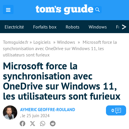
Rechercher
>
Electricité
Forfaits box
Robots
Windows
Freebo
Tomsguide.fr
Logiciels
Windows
Microsoft force la
synchronisation avec OneDrive sur Windows 11, les
utilisateurs sont furieux
Microsoft force la
synchronisation avec
OneDrive sur Windows 11,
les utilisateurs sont furieux
AYMERIC GEOFFRE-ROULAND
Com
0
, le 25 juin 2024
Facebook
Twitter
Whatsapp
Reddit