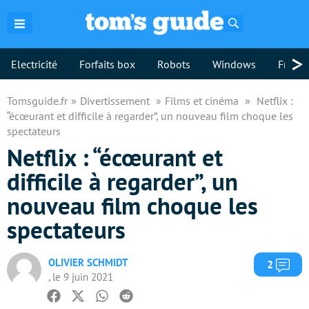
Rechercher
>
Electricité
Forfaits box
Robots
Windows
Freebo
Tomsguide.fr
Divertissement
Films et cinéma
Netflix :
“écœurant et difficile à regarder”, un nouveau film choque les
spectateurs
Netflix : “écœurant et
difficile à regarder”, un
nouveau film choque les
spectateurs
OLIVIER SCHMIDT
Com
2
, le 9 juin 2021
Facebook
Twitter
Whatsapp
Reddit