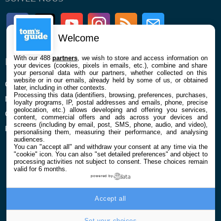
Facebook
Twitter
Youtube
Instagram
RSS
Newsletter
Welcome
With our 488
partners
, we wish to store and access information on
ENTREPRISE
À PROPOS
your devices (cookies, pixels in emails, etc.), combine and share
your personal data with our partners, whether collected on this
website or in our emails, already held by some of us, or obtained
Qui sommes nous
La rédaction
later, including in other contexts.
Processing this data (identifiers, browsing, preferences, purchases,
Mentions légales et CGU
Contact
loyalty programs, IP, postal addresses and emails, phone, precise
geolocation, etc.) allows developing and offering you services,
Confidentialité et Cookies
content, commercial offers and ads across your devices and
screens (including by email, post, SMS, phone, audio, and video),
Préférences cookies
personalising them, measuring their performance, and analysing
audiences.
You can "accept all" and withdraw your consent at any time via the
"cookie" icon
. You can also "set detailed preferences" and object to
processing activities not subject to consent. These choices remain
valid for 6 months.
powered by
© 2026 Galaxie Media Tous droits réservés
Accept all
Set your choices