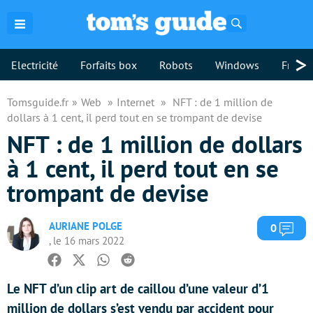
Rechercher
>
Electricité
Forfaits box
Robots
Windows
Freebo
Tomsguide.fr
Web
Internet
NFT : de 1 million de
dollars à 1 cent, il perd tout en se trompant de devise
NFT : de 1 million de dollars
à 1 cent, il perd tout en se
trompant de devise
AURIANE POLGE
Com
0
, le 16 mars 2022
Facebook
Twitter
Whatsapp
Reddit
Le NFT d’un clip art de caillou d’une valeur d’1
million de dollars s’est vendu par accident pour