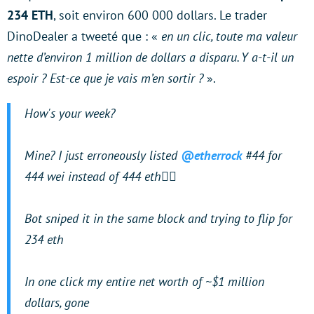
234 ETH
, soit environ 600 000 dollars. Le trader
DinoDealer a tweeté que : «
en un clic, toute ma valeur
nette d’environ 1 million de dollars a disparu. Y a-t-il un
espoir ? Est-ce que je vais m’en sortir ?
».
How's your week?
Mine? I just erroneously listed
@etherrock
#44 for
444 wei instead of 444 eth🤦‍♂️
Bot sniped it in the same block and trying to flip for
234 eth
In one click my entire net worth of ~$1 million
dollars, gone