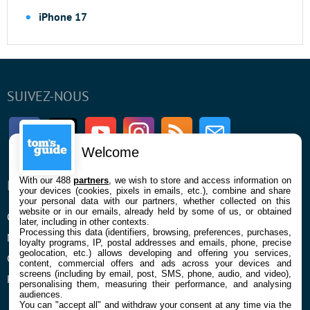
iPhone 17
SUIVEZ-NOUS
Facebook
Twitter
Youtube
Instagram
RSS
Newsletter
Welcome
With our 488
partners
, we wish to store and access information on
ENTREPRISE
À PROPOS
your devices (cookies, pixels in emails, etc.), combine and share
your personal data with our partners, whether collected on this
website or in our emails, already held by some of us, or obtained
Qui sommes nous
La rédaction
later, including in other contexts.
Processing this data (identifiers, browsing, preferences, purchases,
Mentions légales et CGU
Contact
loyalty programs, IP, postal addresses and emails, phone, precise
geolocation, etc.) allows developing and offering you services,
Confidentialité et Cookies
content, commercial offers and ads across your devices and
screens (including by email, post, SMS, phone, audio, and video),
Préférences cookies
personalising them, measuring their performance, and analysing
audiences.
You can "accept all" and withdraw your consent at any time via the