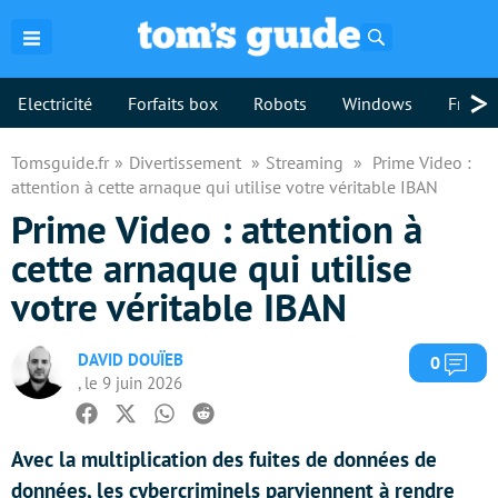
Rechercher
>
Electricité
Forfaits box
Robots
Windows
Freebo
Tomsguide.fr
Divertissement
Streaming
Prime Video :
attention à cette arnaque qui utilise votre véritable IBAN
Prime Video : attention à
cette arnaque qui utilise
votre véritable IBAN
DAVID DOUÏEB
Com
0
, le 9 juin 2026
Facebook
Twitter
Whatsapp
Reddit
Avec la multiplication des fuites de données de
données, les cybercriminels parviennent à rendre