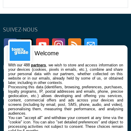
SUIVEZ-NOUS
Facebook
Twitter
Youtube
Instagram
RSS
Newsletter
Welcome
With our 488
partners
, we wish to store and access information on
ENTREPRISE
À PROPOS
your devices (cookies, pixels in emails, etc.), combine and share
your personal data with our partners, whether collected on this
website or in our emails, already held by some of us, or obtained
Qui sommes nous
La rédaction
later, including in other contexts.
Processing this data (identifiers, browsing, preferences, purchases,
Mentions légales et CGU
Contact
loyalty programs, IP, postal addresses and emails, phone, precise
geolocation, etc.) allows developing and offering you services,
Confidentialité et Cookies
content, commercial offers and ads across your devices and
screens (including by email, post, SMS, phone, audio, and video),
Préférences cookies
personalising them, measuring their performance, and analysing
audiences.
You can "accept all" and withdraw your consent at any time via the
"cookie" icon
. You can also "set detailed preferences" and object to
processing activities not subject to consent. These choices remain
valid for 6 months.