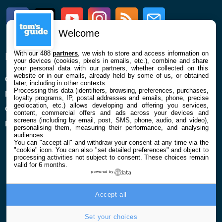
Facebook
Twitter
Youtube
Instagram
RSS
Newsletter
Welcome
With our 488
partners
, we wish to store and access information on
ENTREPRISE
À PROPOS
your devices (cookies, pixels in emails, etc.), combine and share
your personal data with our partners, whether collected on this
website or in our emails, already held by some of us, or obtained
Qui sommes nous
La rédaction
later, including in other contexts.
Processing this data (identifiers, browsing, preferences, purchases,
Mentions légales et CGU
Contact
loyalty programs, IP, postal addresses and emails, phone, precise
geolocation, etc.) allows developing and offering you services,
Confidentialité et Cookies
content, commercial offers and ads across your devices and
screens (including by email, post, SMS, phone, audio, and video),
Préférences cookies
personalising them, measuring their performance, and analysing
audiences.
You can "accept all" and withdraw your consent at any time via the
"cookie" icon
. You can also "set detailed preferences" and object to
processing activities not subject to consent. These choices remain
valid for 6 months.
powered by
© 2026 Galaxie Media Tous droits réservés
Accept all
Set your choices