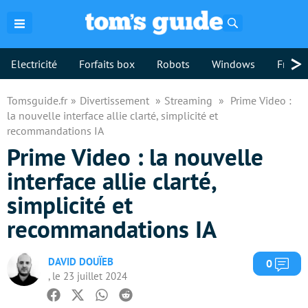
Rechercher
>
Electricité
Forfaits box
Robots
Windows
Freebo
Tomsguide.fr
Divertissement
Streaming
Prime Video :
la nouvelle interface allie clarté, simplicité et
recommandations IA
Prime Video : la nouvelle
interface allie clarté,
simplicité et
recommandations IA
DAVID DOUÏEB
Com
0
, le 23 juillet 2024
Facebook
Twitter
Whatsapp
Reddit