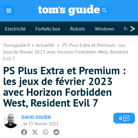
Rechercher
>
Electricité
Forfaits box
Robots
Windows
Freebo
Tomsguide.fr
Actualité
PS Plus Extra et Premium : les
jeux de février 2023 avec Horizon Forbidden West, Resident
Evil 7
PS Plus Extra et Premium :
les jeux de février 2023
avec Horizon Forbidden
West, Resident Evil 7
DAVID DOUÏEB
Com
0
, le 15 février 2023
Facebook
Twitter
Whatsapp
Reddit