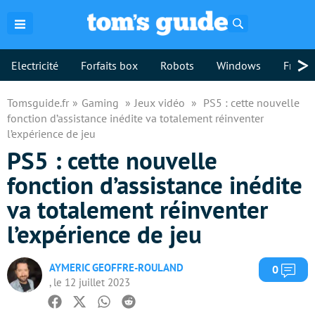
Rechercher
>
Electricité
Forfaits box
Robots
Windows
Freebo
Tomsguide.fr
Gaming
Jeux vidéo
PS5 : cette nouvelle
fonction d’assistance inédite va totalement réinventer
l’expérience de jeu
PS5 : cette nouvelle
fonction d’assistance inédite
va totalement réinventer
l’expérience de jeu
AYMERIC GEOFFRE-ROULAND
Com
0
, le 12 juillet 2023
Facebook
Twitter
Whatsapp
Reddit