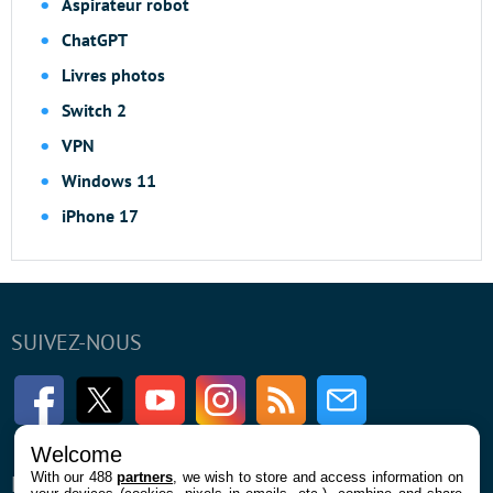
Aspirateur robot
ChatGPT
Livres photos
Switch 2
VPN
Windows 11
iPhone 17
SUIVEZ-NOUS
Facebook
Twitter
Youtube
Instagram
RSS
Newsletter
Welcome
With our 488
partners
, we wish to store and access information on
ENTREPRISE
À PROPOS