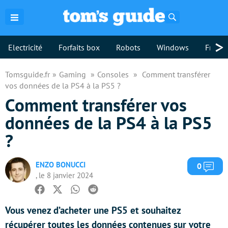
Rechercher
>
Electricité
Forfaits box
Robots
Windows
Freebo
Tomsguide.fr
Gaming
Consoles
Comment transférer
vos données de la PS4 à la PS5 ?
Comment transférer vos
données de la PS4 à la PS5
?
ENZO BONUCCI
Com
0
, le 8 janvier 2024
Facebook
Twitter
Whatsapp
Reddit
Vous venez d’acheter une PS5 et souhaitez
récupérer toutes les données contenues sur votre