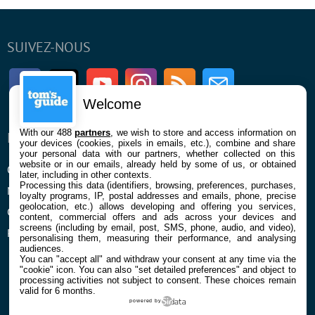
SUIVEZ-NOUS
Facebook
Twitter
Youtube
Instagram
RSS
Newsletter
Welcome
With our 488
partners
, we wish to store and access information on
ENTREPRISE
À PROPOS
your devices (cookies, pixels in emails, etc.), combine and share
your personal data with our partners, whether collected on this
website or in our emails, already held by some of us, or obtained
Qui sommes nous
La rédaction
later, including in other contexts.
Processing this data (identifiers, browsing, preferences, purchases,
Mentions légales et CGU
Contact
loyalty programs, IP, postal addresses and emails, phone, precise
geolocation, etc.) allows developing and offering you services,
Confidentialité et Cookies
content, commercial offers and ads across your devices and
screens (including by email, post, SMS, phone, audio, and video),
Préférences cookies
personalising them, measuring their performance, and analysing
audiences.
You can "accept all" and withdraw your consent at any time via the
"cookie" icon
. You can also "set detailed preferences" and object to
processing activities not subject to consent. These choices remain
valid for 6 months.
powered by