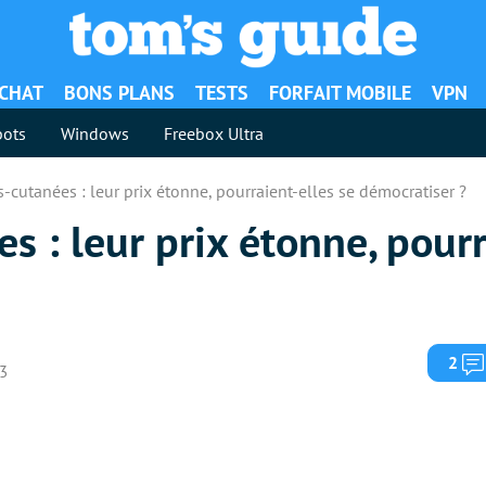
ACHAT
BONS PLANS
TESTS
FORFAIT MOBILE
VPN
ots
Windows
Freebox Ultra
-cutanées : leur prix étonne, pourraient-elles se démocratiser ?
s : leur prix étonne, pourr
2
23