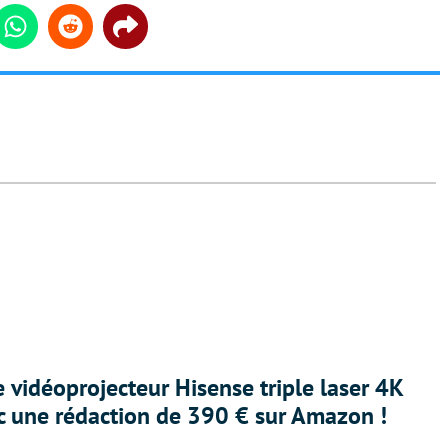
din
Whatsapp
Reddit
Share
e vidéoprojecteur Hisense triple laser 4K
ec une rédaction de 390 € sur Amazon !