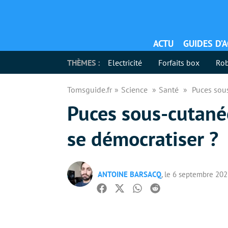
ACTU
GUIDES D’
THÈMES :
Electricité
Forfaits box
Rob
Tomsguide.fr
Science
Santé
Puces sous
Puces sous-cutanée
se démocratiser ?
ANTOINE BARSACQ
, le 6 septembre 20
Facebook
Twitter
Whatsapp
Reddit