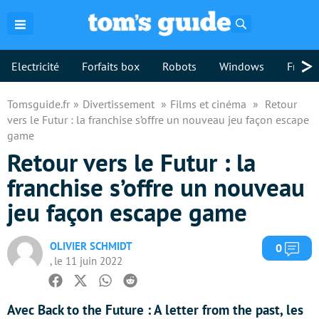
Rechercher
>
Electricité
Forfaits box
Robots
Windows
Freebo
Tomsguide.fr
Divertissement
Films et cinéma
Retour
vers le Futur : la franchise s’offre un nouveau jeu façon escape
game
Retour vers le Futur : la
franchise s’offre un nouveau
jeu façon escape game
OLIVIER SCHMIDT
Com
0
, le 11 juin 2022
Facebook
Twitter
Whatsapp
Reddit
Avec Back to the Future : A letter from the past, les