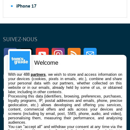
iPhone 17
SUIVEZ-NOUS
Facebook
Twitter
Youtube
Instagram
RSS
Newsletter
Welcome
With our 488
partners
, we wish to store and access information on
ENTREPRISE
À PROPOS
your devices (cookies, pixels in emails, etc.), combine and share
your personal data with our partners, whether collected on this
website or in our emails, already held by some of us, or obtained
Qui sommes nous
La rédaction
later, including in other contexts.
Processing this data (identifiers, browsing, preferences, purchases,
Mentions légales et CGU
Contact
loyalty programs, IP, postal addresses and emails, phone, precise
geolocation, etc.) allows developing and offering you services,
Confidentialité et Cookies
content, commercial offers and ads across your devices and
screens (including by email, post, SMS, phone, audio, and video),
Préférences cookies
personalising them, measuring their performance, and analysing
audiences.
You can "accept all" and withdraw your consent at any time via the