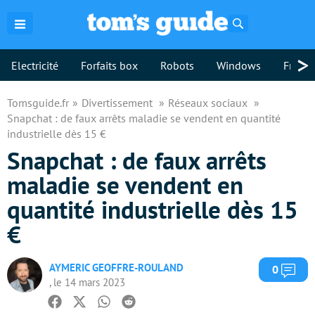
Rechercher
>
Electricité
Forfaits box
Robots
Windows
Freebo
Tomsguide.fr
Divertissement
Réseaux sociaux
Snapchat : de faux arrêts maladie se vendent en quantité
industrielle dès 15 €
Snapchat : de faux arrêts
maladie se vendent en
quantité industrielle dès 15
€
AYMERIC GEOFFRE-ROULAND
Com
0
, le 14 mars 2023
Facebook
Twitter
Whatsapp
Reddit