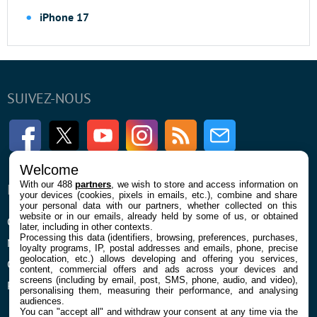
iPhone 17
SUIVEZ-NOUS
Facebook
Twitter
Youtube
Instagram
RSS
Newsletter
Welcome
With our 488
partners
, we wish to store and access information on
ENTREPRISE
À PROPOS
your devices (cookies, pixels in emails, etc.), combine and share
your personal data with our partners, whether collected on this
website or in our emails, already held by some of us, or obtained
Qui sommes nous
La rédaction
later, including in other contexts.
Processing this data (identifiers, browsing, preferences, purchases,
Mentions légales et CGU
Contact
loyalty programs, IP, postal addresses and emails, phone, precise
geolocation, etc.) allows developing and offering you services,
Confidentialité et Cookies
content, commercial offers and ads across your devices and
screens (including by email, post, SMS, phone, audio, and video),
Préférences cookies
personalising them, measuring their performance, and analysing
audiences.
You can "accept all" and withdraw your consent at any time via the