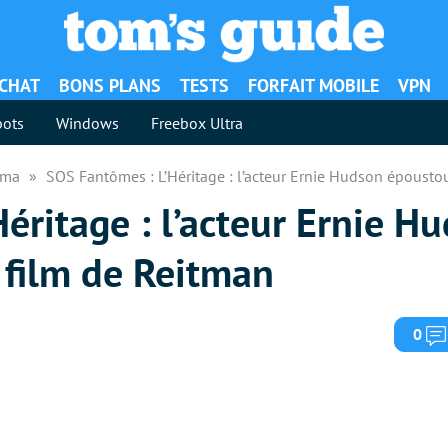
ACHAT
BONS PLANS
TESTS
FORFAIT MOBILE
VPN
ots
Windows
Freebox Ultra
néma
SOS Fantômes : L’Héritage : l’acteur Ernie Hudson époustou
éritage : l’acteur Ernie H
 film de Reitman
0