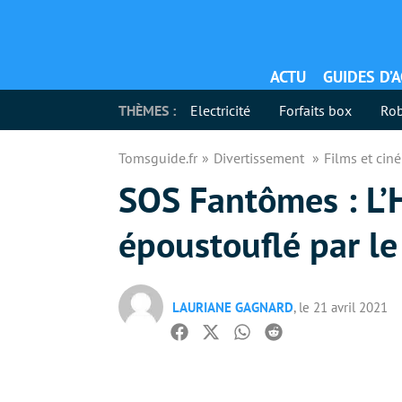
ACTU
GUIDES D’
THÈMES :
Electricité
Forfaits box
Rob
Tomsguide.fr
Divertissement
Films et ci
SOS Fantômes : L’H
époustouflé par le
LAURIANE GAGNARD
, le 21 avril 2021
Facebook
Twitter
Whatsapp
Reddit