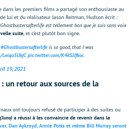
e dans les premiers films a partagé son enthousiaste au
 de lui et du réalisateur Jason Reitman, Hudson écrit :
 #Ghostbustersafterlife est tellement bon que je suis sans voix
velle suite
, et c’est plutôt bon signe.
.
#Ghostbustersafterlife
is so good, that I was
o/Leiqu5UkjC
pic.twitter.com/K4kSJJfkoc
ril 19, 2021
: un retour aux sources de la
inaux ont toujours refusé de participer à des suites ou
(Juno)
a réussi à les convaincre de revenir dans la
r, Dan Aykroyd, Annie Potts et même Bill Murray seront