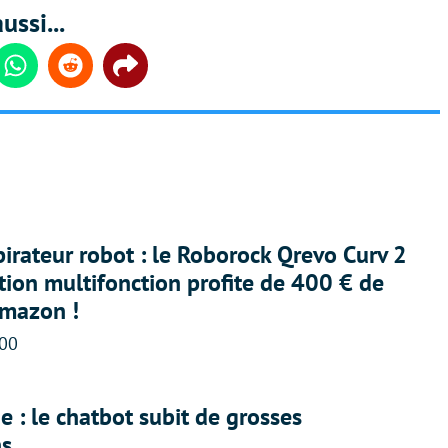
ussi...
din
Whatsapp
Reddit
Share
irateur robot : le Roborock Qrevo Curv 2
ation multifonction profite de 400 € de
Amazon !
:00
 : le chatbot subit de grosses
ns