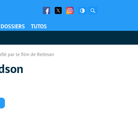
Facebook
Twitter
Facebook
Rechercher
DOSSIERS
TUTOS
flé par le film de Reitman
udson
Commentaires