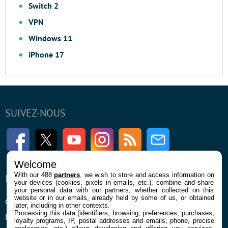
Switch 2
VPN
Windows 11
iPhone 17
SUIVEZ-NOUS
Facebook
Twitter
Youtube
Instagram
RSS
Newsletter
Welcome
With our 488
partners
, we wish to store and access information on
ENTREPRISE
À PROPOS
your devices (cookies, pixels in emails, etc.), combine and share
your personal data with our partners, whether collected on this
website or in our emails, already held by some of us, or obtained
Qui sommes nous
La rédaction
later, including in other contexts.
Processing this data (identifiers, browsing, preferences, purchases,
Mentions légales et CGU
Contact
loyalty programs, IP, postal addresses and emails, phone, precise