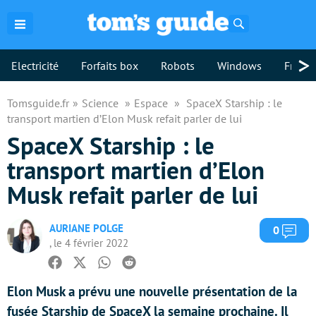
Rechercher
>
Electricité
Forfaits box
Robots
Windows
Freebo
Tomsguide.fr
Science
Espace
SpaceX Starship : le
transport martien d’Elon Musk refait parler de lui
SpaceX Starship : le
transport martien d’Elon
Musk refait parler de lui
AURIANE POLGE
Com
0
, le 4 février 2022
Facebook
Twitter
Whatsapp
Reddit
Elon Musk a prévu une nouvelle présentation de la
fusée Starship de SpaceX la semaine prochaine. Il