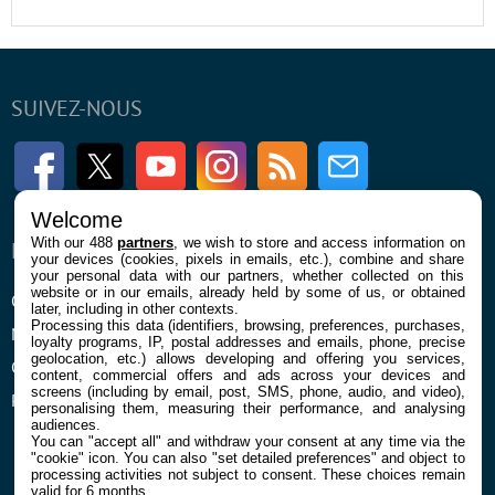
SUIVEZ-NOUS
Facebook
Twitter
Youtube
Instagram
RSS
Newsletter
Welcome
With our 488
partners
, we wish to store and access information on
ENTREPRISE
À PROPOS
your devices (cookies, pixels in emails, etc.), combine and share
your personal data with our partners, whether collected on this
website or in our emails, already held by some of us, or obtained
Qui sommes nous
La rédaction
later, including in other contexts.
Processing this data (identifiers, browsing, preferences, purchases,
Mentions légales et CGU
Contact
loyalty programs, IP, postal addresses and emails, phone, precise
geolocation, etc.) allows developing and offering you services,
Confidentialité et Cookies
content, commercial offers and ads across your devices and
screens (including by email, post, SMS, phone, audio, and video),
Préférences cookies
personalising them, measuring their performance, and analysing
audiences.
You can "accept all" and withdraw your consent at any time via the
"cookie" icon
. You can also "set detailed preferences" and object to
processing activities not subject to consent. These choices remain
valid for 6 months.