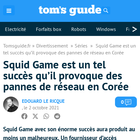
Rechercher
>
Electricité
Forfaits box
Robots
Windows
Freebo
Tomsguide.fr
Divertissement
Séries
Squid Game est un
tel succès qu’il provoque des pannes de réseau en Corée
Squid Game est un tel
succès qu’il provoque des
pannes de réseau en Corée
EDOUARD LE RICQUE
Com
0
, le 2 octobre 2021
Facebook
Twitter
Whatsapp
Reddit
Squid Game avec son énorme succès aura produit au
moins un malheureux. Un fournisseur d’accès