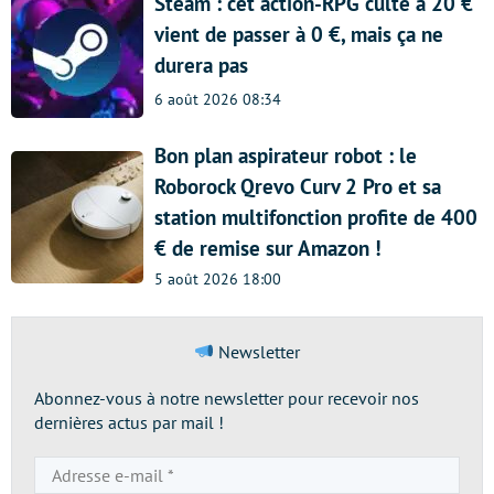
Steam : cet action-RPG culte à 20 €
vient de passer à 0 €, mais ça ne
durera pas
6 août 2026 08:34
Bon plan aspirateur robot : le
Roborock Qrevo Curv 2 Pro et sa
station multifonction profite de 400
€ de remise sur Amazon !
5 août 2026 18:00
Newsletter
Abonnez-vous à notre newsletter pour recevoir nos
dernières actus par mail !
Adresse
e-