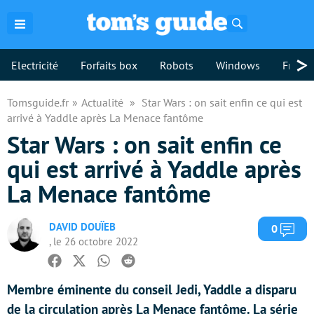
Rechercher
>
Electricité
Forfaits box
Robots
Windows
Freebo
Tomsguide.fr
Actualité
Star Wars : on sait enfin ce qui est
arrivé à Yaddle après La Menace fantôme
Star Wars : on sait enfin ce
qui est arrivé à Yaddle après
La Menace fantôme
DAVID DOUÏEB
Com
0
, le 26 octobre 2022
Facebook
Twitter
Whatsapp
Reddit
Membre éminente du conseil Jedi, Yaddle a disparu
de la circulation après La Menace fantôme. La série