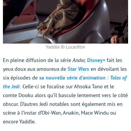
Yaddle © Lucasfilm
En pleine diffusion de la série
Andor,
Disney+
fait les
yeux doux aux amoureux de
Star Wars
en dévoilant les
six épisodes de
sa nouvelle série d’animation :
Tales of
the Jedi.
Celle-ci se focalise sur Ahsoka Tano et le
comte Dooku alors qu’il bascule lentement vers le côté
obscur. D’autres Jedi notables sont également mis en
scène à l’instar d’Obi-Wan, Anakin, Mace Windu ou
encore Yaddle.