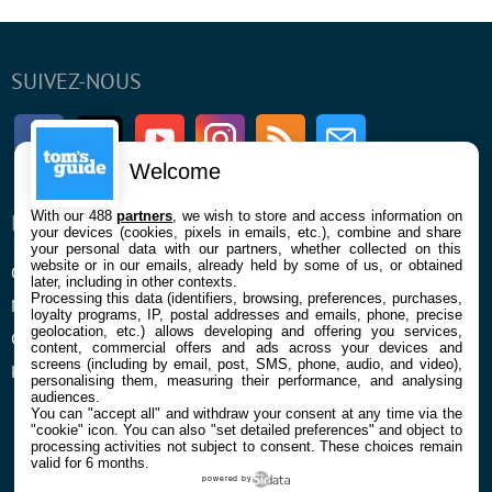
SUIVEZ-NOUS
Facebook
Twitter
Youtube
Instagram
RSS
Newsletter
Welcome
With our 488
partners
, we wish to store and access information on
ENTREPRISE
À PROPOS
your devices (cookies, pixels in emails, etc.), combine and share
your personal data with our partners, whether collected on this
website or in our emails, already held by some of us, or obtained
Qui sommes nous
La rédaction
later, including in other contexts.
Processing this data (identifiers, browsing, preferences, purchases,
Mentions légales et CGU
Contact
loyalty programs, IP, postal addresses and emails, phone, precise
geolocation, etc.) allows developing and offering you services,
Confidentialité et Cookies
content, commercial offers and ads across your devices and
screens (including by email, post, SMS, phone, audio, and video),
Préférences cookies
personalising them, measuring their performance, and analysing
audiences.
You can "accept all" and withdraw your consent at any time via the
"cookie" icon
. You can also "set detailed preferences" and object to
processing activities not subject to consent. These choices remain
valid for 6 months.
powered by