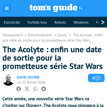
Rechercher
>
Electricité
Forfaits box
Robots
Windows
Freebo
Tomsguide.fr
Divertissement
Séries
The Acolyte : enfin
une date de sortie pour la prometteuse série Star Wars
The Acolyte : enfin une date
de sortie pour la
prometteuse série Star Wars
DAVID DOUÏEB
Com
0
, le 22 février 2024
Facebook
Twitter
Whatsapp
Reddit
Cette année, une nouvelle série Star Wars va
s’inviter sur Disney+. The Acolyte nous plongera à la