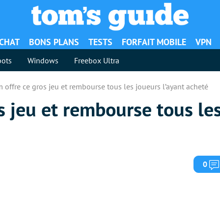
ACHAT
BONS PLANS
TESTS
FORFAIT MOBILE
VPN
ots
Windows
Freebox Ultra
 offre ce gros jeu et rembourse tous les joueurs l’ayant acheté
s jeu et rembourse tous le
0