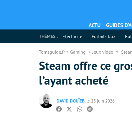
ACTU
GUIDES D’
THÈMES :
Electricité
Forfaits box
Rob
Tomsguide.fr
Gaming
Jeux vidéo
Steam
Steam offre ce gro
l’ayant acheté
DAVID DOUÏEB
, le 23 juin 2026
Facebook
Twitter
Whatsapp
Reddit