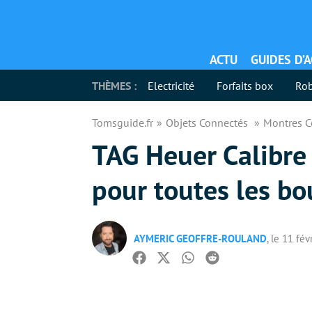
ACTU
GUIDES D’
THÈMES :
Electricité
Forfaits box
Rob
Tomsguide.fr
Objets Connectés
Montres 
TAG Heuer Calibre 
pour toutes les bo
AYMERIC GEOFFRE-ROULAND
, le 11 fé
Facebook
Twitter
Whatsapp
Reddit