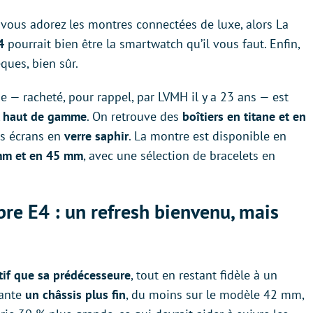
 vous adorez les montres connectées de luxe, alors La
4
pourrait bien être la smartwatch qu’il vous faut. Enfin,
èques, bien sûr.
 — racheté, pour rappel, par LVMH il y a 23 ans — est
ux haut de gamme
. On retrouve des
boîtiers en titane et en
des écrans en
verre saphir
. La montre est disponible en
mm et en 45 mm
, avec une sélection de bracelets en
re E4 : un refresh bienvenu, mais
tif que sa prédécesseure
, tout en restant fidèle à un
vante
un châssis plus fin
, du moins sur le modèle 42 mm,