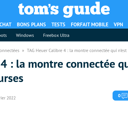
ACHAT
BONS PLANS
TESTS
FORFAIT MOBILE
VPN
ots
Windows
Freebox Ultra
Connectées
TAG Heuer Calibre 4 : la montre connectée qui n’est
4 : la montre connectée qu
urses
0
vrier 2022