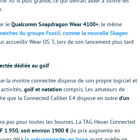
e 30 % plus grande, ce qui devrait aider à suivre les
e.
ar le
Qualcomm Snapdragon Wear 4100+
, le même
twatches du groupe Fossil, comme la nouvelle Skagen
our accueillir Wear OS 3, lors de son lancement plus tard
ectée dédiée au golf
ue la montre connectée dispose de son propre logiciel et
ctivités,
golf et natation
compris. Les amateurs de
ndre que la Connected Caliber E4 dispose en outre
d’un
era pas pour toutes les bourses. La TAG Heuer Connected
HF 1.950, soit environ 1900 €
(le prix augmente en
ouvez déjà
la précommander en ligne
avant qu’elle ne