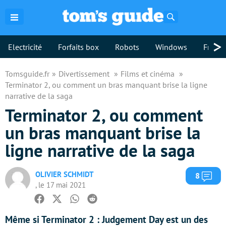
Rechercher
>
Electricité
Forfaits box
Robots
Windows
Freebo
Tomsguide.fr
Divertissement
Films et cinéma
Terminator 2, ou comment un bras manquant brise la ligne
narrative de la saga
Terminator 2, ou comment
un bras manquant brise la
ligne narrative de la saga
OLIVIER SCHMIDT
Com
8
, le 17 mai 2021
Facebook
Twitter
Whatsapp
Reddit
Même si Terminator 2 : Judgement Day est un des