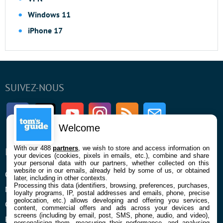
Windows 11
iPhone 17
SUIVEZ-NOUS
Facebook
Twitter
Youtube
Instagram
RSS
Newsletter
Welcome
With our 488
partners
, we wish to store and access information on
ENTREPRISE
À PROPOS
your devices (cookies, pixels in emails, etc.), combine and share
your personal data with our partners, whether collected on this
website or in our emails, already held by some of us, or obtained
Qui sommes nous
La rédaction
later, including in other contexts.
Processing this data (identifiers, browsing, preferences, purchases,
Mentions légales et CGU
Contact
loyalty programs, IP, postal addresses and emails, phone, precise
geolocation, etc.) allows developing and offering you services,
Confidentialité et Cookies
content, commercial offers and ads across your devices and
screens (including by email, post, SMS, phone, audio, and video),
Préférences cookies
personalising them, measuring their performance, and analysing