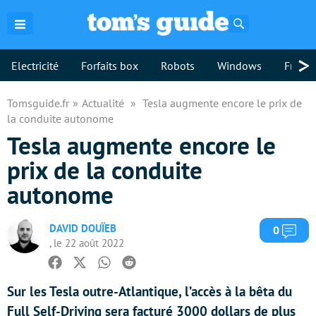
Rechercher
>
Electricité
Forfaits box
Robots
Windows
Freebo
Tomsguide.fr
Actualité
Tesla augmente encore le prix de
la conduite autonome
Tesla augmente encore le
prix de la conduite
autonome
DAVID DOUÏEB
Com
0
, le 22 août 2022
Facebook
Twitter
Whatsapp
Reddit
Sur les Tesla outre-Atlantique, l’accès à la bêta du
Full Self-Driving sera facturé 3000 dollars de plus