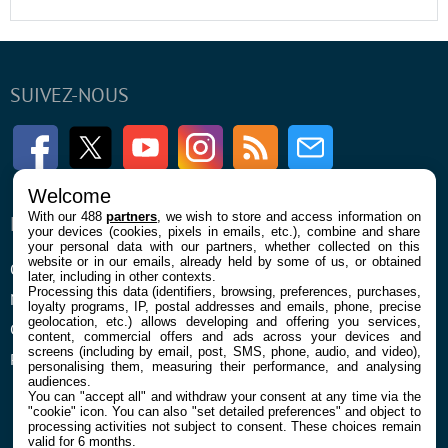
SUIVEZ-NOUS
Facebook
Twitter
Youtube
Instagram
RSS
Newsletter
Welcome
With our 488
partners
, we wish to store and access information on
ENTREPRISE
À PROPOS
your devices (cookies, pixels in emails, etc.), combine and share
your personal data with our partners, whether collected on this
website or in our emails, already held by some of us, or obtained
Qui sommes nous
La rédaction
later, including in other contexts.
Processing this data (identifiers, browsing, preferences, purchases,
Mentions légales et CGU
Contact
loyalty programs, IP, postal addresses and emails, phone, precise
geolocation, etc.) allows developing and offering you services,
Confidentialité et Cookies
content, commercial offers and ads across your devices and
screens (including by email, post, SMS, phone, audio, and video),
Préférences cookies
personalising them, measuring their performance, and analysing
audiences.
You can "accept all" and withdraw your consent at any time via the
"cookie" icon
. You can also "set detailed preferences" and object to
processing activities not subject to consent. These choices remain
valid for 6 months.