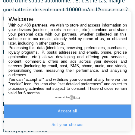
doté d’une solide autonomie… Et c’est le cas, malgré
une batterie de seulement 10000 mAh. L’Aquasense 2
Pro était mieux équipé sur ce plan, au détriment d’un
Welcome
With our 488
partners
, we wish to store and access information on
poids plus élevé.
your devices (cookies, pixels in emails, etc.), combine and share
your personal data with our partners, whether collected on this
website or in our emails, already held by some of us, or obtained
Le Sora 70 offre une
autonomie qui varie de 5 à 7
later, including in other contexts.
Processing this data (identifiers, browsing, preferences, purchases,
heures
selon qu’on se cantonne à un nettoyage du
loyalty programs, IP, postal addresses and emails, phone, precise
geolocation, etc.) allows developing and offering you services,
fond ou seulement de la surface.
content, commercial offers and ads across your devices and
screens (including by email, post, SMS, phone, audio, and video),
personalising them, measuring their performance, and analysing
Cela reste suffisamment confortable pour ne pas
audiences.
You can "accept all" and withdraw your consent at any time via the
devoir sans cesse rebrancher le robot avant même
"cookie" icon
. You can also "set detailed preferences" and object to
processing activities not subject to consent. These choices remain
qu’il ait terminé sa tâche.
Il est venu à bout sans
valid for 6 months.
powered by
problème de notre piscine de 32 m2
et il lui restait
même de l’autonomie. Beatbot annonce qu’elle suffit à
Accept all
couvrir une
surface de 300 m².
Sans doute sans
Set your choices
nettoyage du fond.