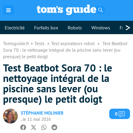
Rechercher
>
Electricité
Forfaits box
Robots
Windows
Freebo
Tomsguide.fr
Tests
Test aspirateurs robot
Test Beatbot
Sora 70 : le nettoyage intégral de la piscine sans lever (ou
presque) le petit doigt
Test Beatbot Sora 70 : le
nettoyage intégral de la
piscine sans lever (ou
presque) le petit doigt
STÉPHANIE MOLINIER
Com
0
, le 11 mai 2026
Facebook
Twitter
Whatsapp
Reddit