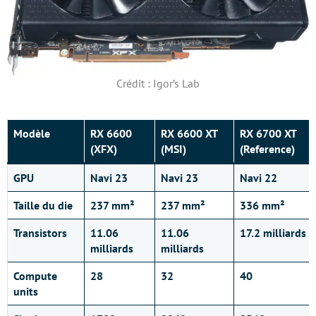
Crédit : Igor’s Lab
Modèle
RX 6600
RX 6600 XT
RX 6700 XT
(XFX)
(MSI)
(Reference)
GPU
Navi 23
Navi 23
Navi 22
Taille du die
237 mm²
237 mm²
336 mm²
Transistors
11.06
11.06
17.2 milliards
milliards
milliards
Compute
28
32
40
units