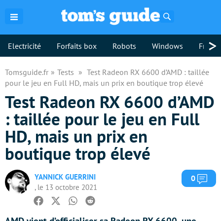
Rechercher
>
Electricité
Forfaits box
Robots
Windows
Freebo
Tomsguide.fr
Tests
Test Radeon RX 6600 d’AMD : taillée
pour le jeu en Full HD, mais un prix en boutique trop élevé
Test Radeon RX 6600 d’AMD
: taillée pour le jeu en Full
HD, mais un prix en
boutique trop élevé
YANNICK GUERRINI
Com
0
, le 13 octobre 2021
Facebook
Twitter
Whatsapp
Reddit