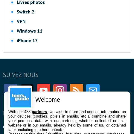
Livres photos
Switch 2
VPN
Windows 11
iPhone 17
SUIVEZ-NOUS
Facebook
Twitter
Youtube
Instagram
RSS
Newsletter
Welcome
With our 488
partners
, we wish to store and access information on
ENTREPRISE
À PROPOS
your devices (cookies, pixels in emails, etc.), combine and share
your personal data with our partners, whether collected on this
website or in our emails, already held by some of us, or obtained
Qui sommes nous
La rédaction
later, including in other contexts.