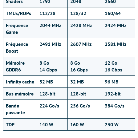
Shaders
1792
2048
2560
TMUs/ROPs
112/28
128/32
160/64
Fréquence
2044 MHz
2428 MHz
2424 MHz
Game
Fréquence
2491 MHz
2607 MHz
2581 MHz
Boost
Mémoire
8 Go
8 Go
12 Go
GDDR6
14 Gbps
16 Gbps
16 Gbps
Infinity cache
32 MB
32 MB
96 MB
B
us mémoire
128-bit
128-bit
192-bit
Bande
224 Go/s
256 Go/s
384 Go/s
passante
TDP
140 W
160 W
230 W