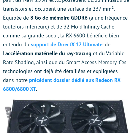
transistors et occupent une surface de 237 mm².
Équipée de
8 Go de mémoire GDDR6
(à une fréquence
toutefois inférieure) et de 32 Mo d’Infinity Cache
comme sa grande soeur, la RX 6600 bénéficie bien
entendu du
support de DirectX 12 Ultimate
, de
l
‘accélération matérielle du ray-tracing
et du Variable
Rate Shading, ainsi que du Smart Access Memory. Ces
technologies ont déjà été détaillées et expliquées
dans notre
précédent dossier dédié aux Radeon RX
6800/6800 XT
.