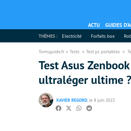
ACTU
GUIDES D’
THÈMES :
Electricité
Forfaits box
Rob
Tomsguide.fr
Tests
Test pc portables
T
Test Asus Zenbook 
ultraléger ultime 
XAVIER REGORD
, le 8 juin 2022
Facebook
Twitter
Whatsapp
Reddit