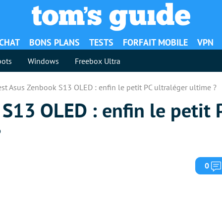
ACHAT
BONS PLANS
TESTS
FORFAIT MOBILE
VPN
ots
Windows
Freebox Ultra
est Asus Zenbook S13 OLED : enfin le petit PC ultraléger ultime ?
S13 OLED : enfin le petit 
?
0