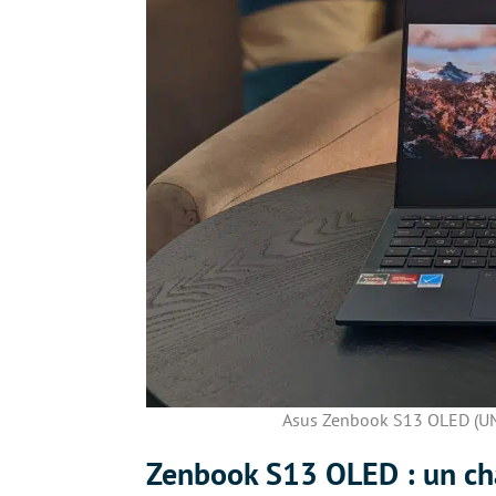
Asus Zenbook S13 OLED (UM5
Zenbook S13 OLED : un châs