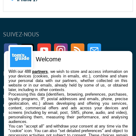
SUIVEZ-NOUS
Facebook
Twitter
Youtube
Instagram
RSS
Newsletter
Welcome
With our 488
partners
, we wish to store and access information on
ENTREPRISE
À PROPOS
your devices (cookies, pixels in emails, etc.), combine and share
your personal data with our partners, whether collected on this
website or in our emails, already held by some of us, or obtained
Qui sommes nous
La rédaction
later, including in other contexts.
Processing this data (identifiers, browsing, preferences, purchases,
Mentions légales et CGU
Contact
loyalty programs, IP, postal addresses and emails, phone, precise
geolocation, etc.) allows developing and offering you services,
Confidentialité et Cookies
content, commercial offers and ads across your devices and
screens (including by email, post, SMS, phone, audio, and video),
Préférences cookies
personalising them, measuring their performance, and analysing
audiences.
You can "accept all" and withdraw your consent at any time via the
"cookie" icon
. You can also "set detailed preferences" and object to
processing activities not subject to consent. These choices remain