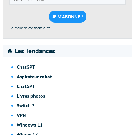
e-
mail
*
Politique de confidentialité
🔥 Les Tendances
ChatGPT
Aspirateur robot
ChatGPT
Livres photos
Switch 2
VPN
Windows 11
iPhone 17