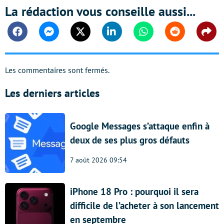
La rédaction vous conseille aussi...
Facebook
Messenger
Twitter
Linkedin
Whatsapp
Reddit
Shar
Les commentaires sont fermés.
Les derniers articles
Google Messages s’attaque enfin à
deux de ses plus gros défauts
7 août 2026 09:54
iPhone 18 Pro : pourquoi il sera
difficile de l’acheter à son lancement
en septembre