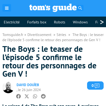
Rechercher
>
Electricité
Forfaits box
Robots
Windows
Freebo
Tomsguide.fr
Divertissement
Séries
The Boys : le teaser
de l’épisode 5 confirme le retour des personnages de Gen V !
The Boys : le teaser de
l’épisode 5 confirme le
retour des personnages de
Gen V !
DAVID DOUÏEB
Com
0
, le 26 juin 2024
Facebook
Twitter
Whatsapp
Reddit