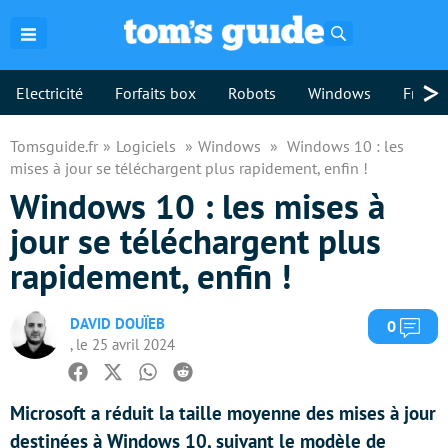
Rechercher
>
Electricité
Forfaits box
Robots
Windows
Freebo
Tomsguide.fr
Logiciels
Windows
Windows 10 : les
mises à jour se téléchargent plus rapidement, enfin !
Windows 10 : les mises à
jour se téléchargent plus
rapidement, enfin !
DAVID DOUÏEB
Com
0
, le 25 avril 2024
Facebook
Twitter
Whatsapp
Reddit
Microsoft a réduit la taille moyenne des mises à jour
destinées à Windows 10, suivant le modèle de