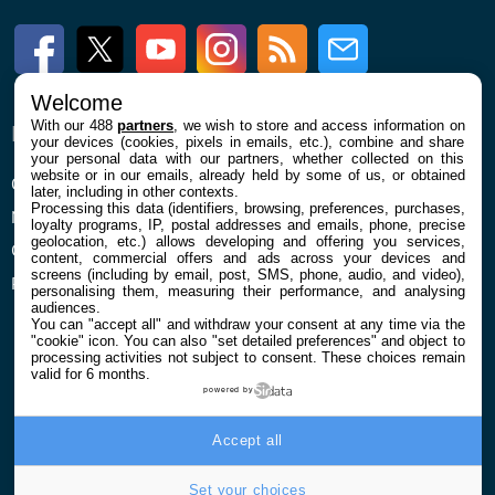
Facebook
Twitter
Youtube
Instagram
RSS
Newsletter
Welcome
With our 488
partners
, we wish to store and access information on
ENTREPRISE
À PROPOS
your devices (cookies, pixels in emails, etc.), combine and share
your personal data with our partners, whether collected on this
website or in our emails, already held by some of us, or obtained
Qui sommes nous
La rédaction
later, including in other contexts.
Processing this data (identifiers, browsing, preferences, purchases,
Mentions légales et CGU
Contact
loyalty programs, IP, postal addresses and emails, phone, precise
geolocation, etc.) allows developing and offering you services,
Confidentialité et Cookies
content, commercial offers and ads across your devices and
screens (including by email, post, SMS, phone, audio, and video),
Préférences cookies
personalising them, measuring their performance, and analysing
audiences.
You can "accept all" and withdraw your consent at any time via the
"cookie" icon
. You can also "set detailed preferences" and object to
processing activities not subject to consent. These choices remain
valid for 6 months.
powered by
© 2026 Galaxie Media Tous droits réservés
Accept all
Set your choices