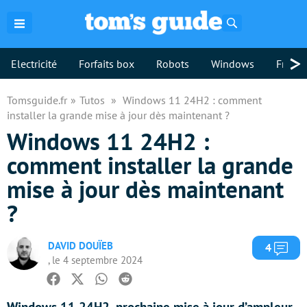
Rechercher
>
Electricité
Forfaits box
Robots
Windows
Freebo
Tomsguide.fr
Tutos
Windows 11 24H2 : comment
installer la grande mise à jour dès maintenant ?
Windows 11 24H2 :
comment installer la grande
mise à jour dès maintenant
?
DAVID DOUÏEB
Com
4
, le 4 septembre 2024
Facebook
Twitter
Whatsapp
Reddit