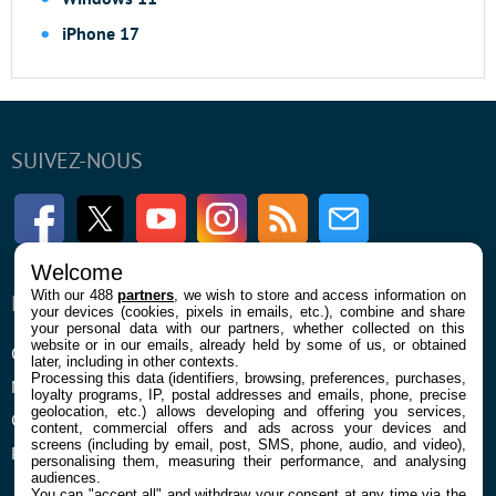
iPhone 17
SUIVEZ-NOUS
Facebook
Twitter
Youtube
Instagram
RSS
Newsletter
Welcome
With our 488
partners
, we wish to store and access information on
ENTREPRISE
À PROPOS
your devices (cookies, pixels in emails, etc.), combine and share
your personal data with our partners, whether collected on this
website or in our emails, already held by some of us, or obtained
Qui sommes nous
La rédaction
later, including in other contexts.
Processing this data (identifiers, browsing, preferences, purchases,
Mentions légales et CGU
Contact
loyalty programs, IP, postal addresses and emails, phone, precise
geolocation, etc.) allows developing and offering you services,
Confidentialité et Cookies
content, commercial offers and ads across your devices and
screens (including by email, post, SMS, phone, audio, and video),
Préférences cookies
personalising them, measuring their performance, and analysing
audiences.
You can "accept all" and withdraw your consent at any time via the