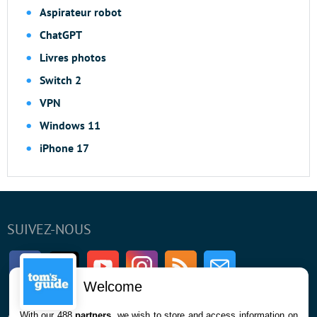
Aspirateur robot
ChatGPT
Livres photos
Switch 2
VPN
Windows 11
iPhone 17
SUIVEZ-NOUS
Facebook
Twitter
Youtube
Instagram
RSS
Newsletter
Welcome
With our 488
partners
, we wish to store and access information on