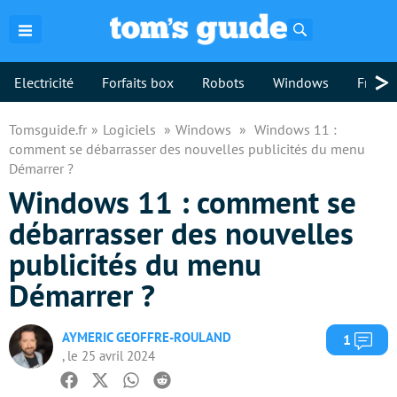
Rechercher
>
Electricité
Forfaits box
Robots
Windows
Freebo
Tomsguide.fr
Logiciels
Windows
Windows 11 :
comment se débarrasser des nouvelles publicités du menu
Démarrer ?
Windows 11 : comment se
débarrasser des nouvelles
publicités du menu
Démarrer ?
AYMERIC GEOFFRE-ROULAND
Com
1
, le 25 avril 2024
Facebook
Twitter
Whatsapp
Reddit