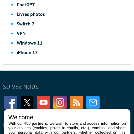
ChatGPT
Livres photos
Switch 2
VPN
Windows 11
iPhone 17
SUIVEZ-NOUS
Facebook
Twitter
Youtube
Instagram
RSS
Newsletter
Welcome
With our 488
partners
, we wish to store and access information on
ENTREPRISE
À PROPOS
your devices (cookies, pixels in emails, etc.), combine and share
your personal data with our partners, whether collected on this