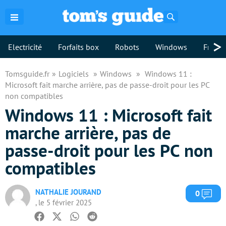
Rechercher
>
Electricité
Forfaits box
Robots
Windows
Freebo
Tomsguide.fr
Logiciels
Windows
Windows 11 :
Microsoft fait marche arrière, pas de passe-droit pour les PC
non compatibles
Windows 11 : Microsoft fait
marche arrière, pas de
passe-droit pour les PC non
compatibles
NATHALIE JOURAND
Com
0
, le 5 février 2025
Facebook
Twitter
Whatsapp
Reddit