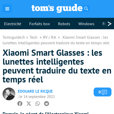
Rechercher
>
Electricité
Forfaits box
Robots
Windows
Freebo
Tomsguide.fr
Tech
RV / RA
Xiaomi Smart Glasses : les
lunettes intelligentes peuvent traduire du texte en temps réel
Xiaomi Smart Glasses : les
lunettes intelligentes
peuvent traduire du texte en
temps réel
EDOUARD LE RICQUE
Com
0
, le 14 septembre 2021
Facebook
Twitter
Whatsapp
Reddit