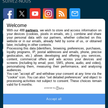
SUIVEZ-NOUS
Facebook
Twitter
Youtube
Instagram
RSS
Newsletter
Welcome
With our 488
partners
, we wish to store and access information on
ENTREPRISE
À PROPOS
your devices (cookies, pixels in emails, etc.), combine and share
your personal data with our partners, whether collected on this
website or in our emails, already held by some of us, or obtained
Qui sommes nous
La rédaction
later, including in other contexts.
Processing this data (identifiers, browsing, preferences, purchases,
Mentions légales et CGU
Contact
loyalty programs, IP, postal addresses and emails, phone, precise
geolocation, etc.) allows developing and offering you services,
Confidentialité et Cookies
content, commercial offers and ads across your devices and
screens (including by email, post, SMS, phone, audio, and video),
Préférences cookies
personalising them, measuring their performance, and analysing
audiences.
You can "accept all" and withdraw your consent at any time via the
"cookie" icon
. You can also "set detailed preferences" and object to
processing activities not subject to consent. These choices remain
valid for 6 months.
powered by
© 2026 Galaxie Media Tous droits réservés
Accept all