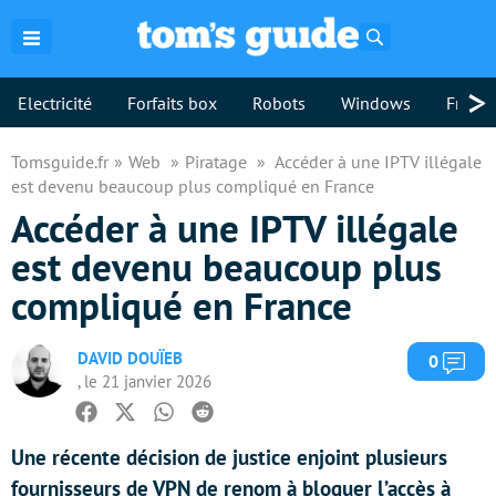
Rechercher
>
Electricité
Forfaits box
Robots
Windows
Freebo
Tomsguide.fr
Web
Piratage
Accéder à une IPTV illégale
est devenu beaucoup plus compliqué en France
Accéder à une IPTV illégale
est devenu beaucoup plus
compliqué en France
DAVID DOUÏEB
Com
0
, le 21 janvier 2026
Facebook
Twitter
Whatsapp
Reddit
Une récente décision de justice enjoint plusieurs
fournisseurs de VPN de renom à bloquer l’accès à