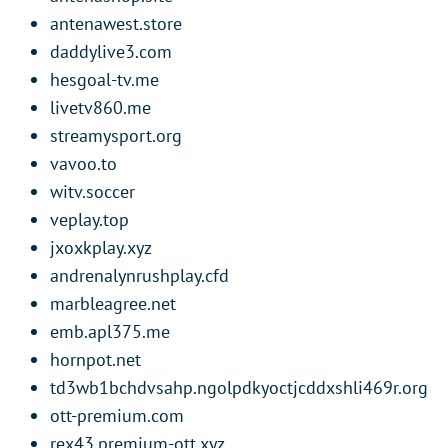
antenawest.store
daddylive3.com
hesgoal-tv.me
livetv860.me
streamysport.org
vavoo.to
witv.soccer
veplay.top
jxoxkplay.xyz
andrenalynrushplay.cfd
marbleagree.net
emb.apl375.me
hornpot.net
td3wb1bchdvsahp.ngolpdkyoctjcddxshli469r.org
ott-premium.com
rex43.premium-ott.xyz