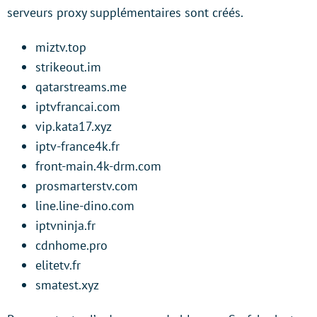
serveurs proxy supplémentaires sont créés.
miztv.top
strikeout.im
qatarstreams.me
iptvfrancai.com
vip.kata17.xyz
iptv-france4k.fr
front-main.4k-drm.com
prosmarterstv.com
line.line-dino.com
iptvninja.fr
cdnhome.pro
elitetv.fr
smatest.xyz