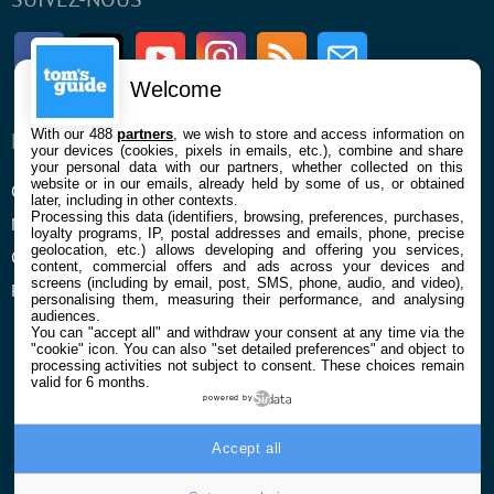
Facebook
Twitter
Youtube
Instagram
RSS
Newsletter
Welcome
With our 488
partners
, we wish to store and access information on
ENTREPRISE
À PROPOS
your devices (cookies, pixels in emails, etc.), combine and share
your personal data with our partners, whether collected on this
website or in our emails, already held by some of us, or obtained
Qui sommes nous
La rédaction
later, including in other contexts.
Processing this data (identifiers, browsing, preferences, purchases,
Mentions légales et CGU
Contact
loyalty programs, IP, postal addresses and emails, phone, precise
geolocation, etc.) allows developing and offering you services,
Confidentialité et Cookies
content, commercial offers and ads across your devices and
screens (including by email, post, SMS, phone, audio, and video),
Préférences cookies
personalising them, measuring their performance, and analysing
audiences.
You can "accept all" and withdraw your consent at any time via the
"cookie" icon
. You can also "set detailed preferences" and object to
processing activities not subject to consent. These choices remain
valid for 6 months.
powered by
© 2026 Galaxie Media Tous droits réservés
Accept all