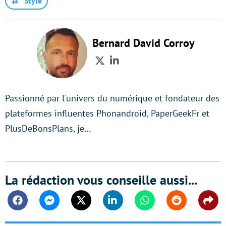
Style
Bernard David Corroy
Twitter
LinkedIn
Passionné par l'univers du numérique et fondateur des
plateformes influentes Phonandroid, PaperGeekFr et
PlusDeBonsPlans, je…
La rédaction vous conseille aussi...
Facebook
Messenger
Twitter
Linkedin
Whatsapp
Reddit
Shar