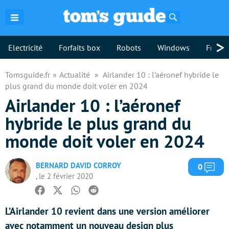
Rechercher
>
Electricité
Forfaits box
Robots
Windows
Freebo
Tomsguide.fr
Actualité
Airlander 10 : l’aéronef hybride le
plus grand du monde doit voler en 2024
Airlander 10 : l’aéronef
hybride le plus grand du
monde doit voler en 2024
BERNARD DAVID CORROY
Com
0
, le 2 février 2020
Facebook
Twitter
Whatsapp
Reddit
L’Airlander 10 revient dans une version améliorer
avec notamment un nouveau design plus