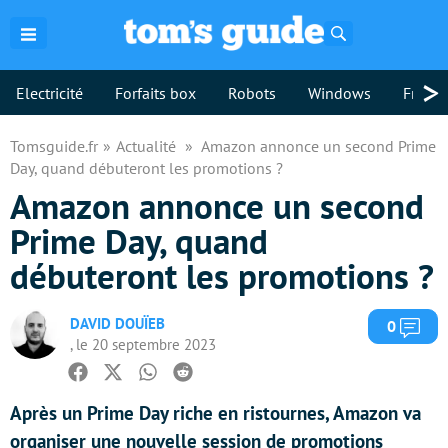
Rechercher
>
Electricité
Forfaits box
Robots
Windows
Freebo
Tomsguide.fr
Actualité
Amazon annonce un second Prime
Day, quand débuteront les promotions ?
Amazon annonce un second
Prime Day, quand
débuteront les promotions ?
DAVID DOUÏEB
Com
0
, le 20 septembre 2023
Facebook
Twitter
Whatsapp
Reddit
Après un Prime Day riche en ristournes, Amazon va
organiser une nouvelle session de promotions