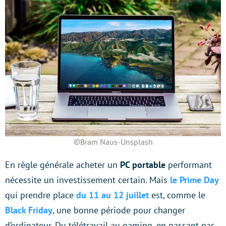
©Bram Naus-Unsplash
En règle générale acheter un
PC portable
performant
nécessite un investissement certain. Mais
le Prime Day
qui prendre place
du 11 au 12 juillet
est, comme le
Black Friday
, une bonne période pour changer
d’ordinateur. Du télétravail au gaming, en passant par