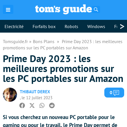
Rechercher
>
Electricité
Forfaits box
Robots
Windows
Freebo
Tomsguide.fr
Bons Plans
Prime Day 2023 : les meilleures
promotions sur les PC portables sur Amazon
Prime Day 2023 : les
meilleures promotions sur
les PC portables sur Amazon
THIBAUT DEREX
Com
0
, le 12 juillet 2023
Facebook
Twitter
Whatsapp
Reddit
Si vous cherchez un nouveau PC portable pour le
gaming ou pour le travail, le Prime Day permet de