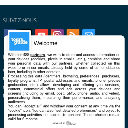
SUIVEZ-NOUS
Facebook
Twitter
Youtube
Instagram
RSS
Newsletter
Welcome
With our 488
partners
, we wish to store and access information on
ENTREPRISE
À PROPOS
your devices (cookies, pixels in emails, etc.), combine and share
your personal data with our partners, whether collected on this
website or in our emails, already held by some of us, or obtained
Qui sommes nous
La rédaction
later, including in other contexts.
Processing this data (identifiers, browsing, preferences, purchases,
Mentions légales et CGU
Contact
loyalty programs, IP, postal addresses and emails, phone, precise
geolocation, etc.) allows developing and offering you services,
Confidentialité et Cookies
content, commercial offers and ads across your devices and
screens (including by email, post, SMS, phone, audio, and video),
Préférences cookies
personalising them, measuring their performance, and analysing
audiences.
You can "accept all" and withdraw your consent at any time via the
"cookie" icon
. You can also "set detailed preferences" and object to
processing activities not subject to consent. These choices remain
valid for 6 months.
powered by