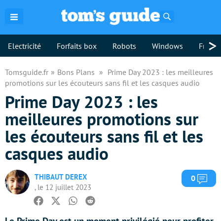
Rechercher
>
Electricité
Forfaits box
Robots
Windows
Freebo
Tomsguide.fr
Bons Plans
Prime Day 2023 : les meilleures
promotions sur les écouteurs sans fil et les casques audio
Prime Day 2023 : les
meilleures promotions sur
les écouteurs sans fil et les
casques audio
THIBAUT DEREX
Com
0
, le 12 juillet 2023
Facebook
Twitter
Whatsapp
Reddit