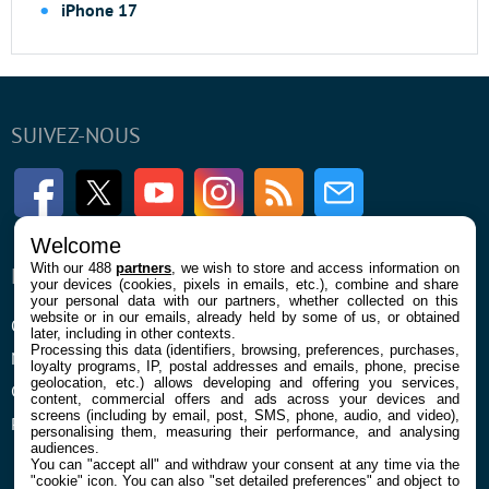
iPhone 17
SUIVEZ-NOUS
Facebook
Twitter
Youtube
Instagram
RSS
Newsletter
Welcome
With our 488
partners
, we wish to store and access information on
ENTREPRISE
À PROPOS
your devices (cookies, pixels in emails, etc.), combine and share
your personal data with our partners, whether collected on this
website or in our emails, already held by some of us, or obtained
Qui sommes nous
La rédaction
later, including in other contexts.
Processing this data (identifiers, browsing, preferences, purchases,
Mentions légales et CGU
Contact
loyalty programs, IP, postal addresses and emails, phone, precise
geolocation, etc.) allows developing and offering you services,
Confidentialité et Cookies
content, commercial offers and ads across your devices and
screens (including by email, post, SMS, phone, audio, and video),
Préférences cookies
personalising them, measuring their performance, and analysing
audiences.
You can "accept all" and withdraw your consent at any time via the
"cookie" icon
. You can also "set detailed preferences" and object to