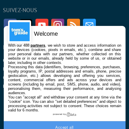
SUIVEZ-NOUS
Facebook
Twitter
Youtube
Instagram
RSS
Newsletter
Welcome
With our 488
partners
, we wish to store and access information on
ENTREPRISE
À PROPOS
your devices (cookies, pixels in emails, etc.), combine and share
your personal data with our partners, whether collected on this
website or in our emails, already held by some of us, or obtained
Qui sommes nous
La rédaction
later, including in other contexts.
Processing this data (identifiers, browsing, preferences, purchases,
Mentions légales et CGU
Contact
loyalty programs, IP, postal addresses and emails, phone, precise
geolocation, etc.) allows developing and offering you services,
Confidentialité et Cookies
content, commercial offers and ads across your devices and
screens (including by email, post, SMS, phone, audio, and video),
Préférences cookies
personalising them, measuring their performance, and analysing
audiences.
You can "accept all" and withdraw your consent at any time via the
"cookie" icon
. You can also "set detailed preferences" and object to
processing activities not subject to consent. These choices remain
valid for 6 months.
powered by
© 2026 Galaxie Media Tous droits réservés
Accept all