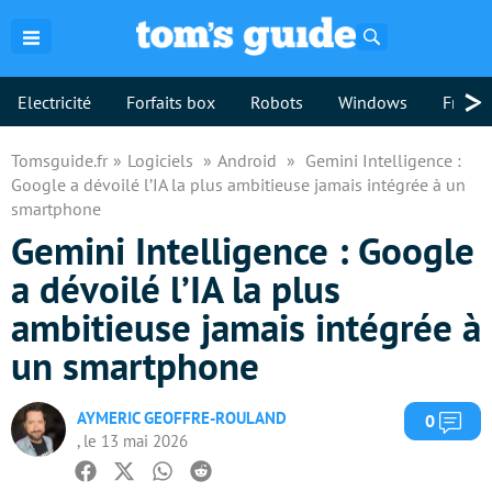
Rechercher
>
Electricité
Forfaits box
Robots
Windows
Freebo
Tomsguide.fr
Logiciels
Android
Gemini Intelligence :
Google a dévoilé l’IA la plus ambitieuse jamais intégrée à un
smartphone
Gemini Intelligence : Google
a dévoilé l’IA la plus
ambitieuse jamais intégrée à
un smartphone
AYMERIC GEOFFRE-ROULAND
Com
0
, le 13 mai 2026
Facebook
Twitter
Whatsapp
Reddit